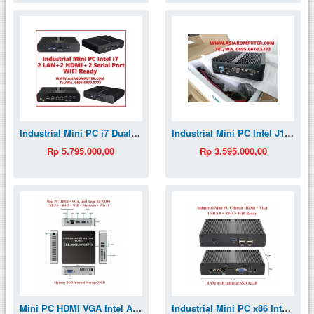
Industrial Mini PC i7 Dual LAN Dual HDMI Dual Serial Comm Port Fanless
Industrial Mini PC Intel J1900 Dual Lan Dual Serial RS232 MiniPC Fanless
Rp 5.795.000,00
Rp 3.595.000,00
Mini PC HDMI VGA Intel Atom X5 Z8350 Win10 Wintel NUC MiniPC Z85 Z83V 2/32GB
Industrial Mini PC x86 Intel Celeron J1900 4GB SSD 32GB Wifi HDMI VGA MiniPC Windows Win7